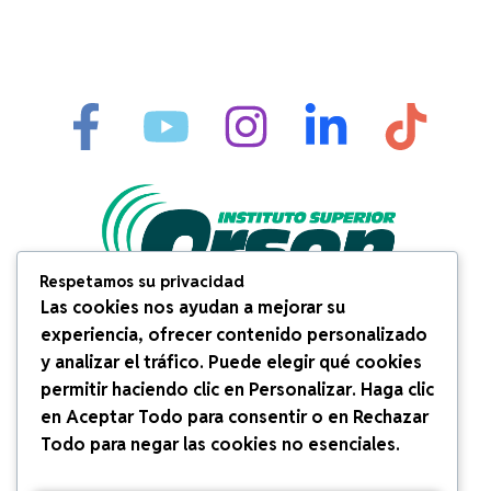
Respetamos su privacidad
Las cookies nos ayudan a mejorar su
experiencia, ofrecer contenido personalizado
y analizar el tráfico. Puede elegir qué cookies
Información de contacto
permitir haciendo clic en
Personalizar
. Haga clic
en
Aceptar Todo
para consentir o en
Rechazar
Dirección:
Av. Salaverry #3641
Todo
para negar las cookies no esenciales.
San Isidro – Lima – Perú
Teléfonos:
264 1773 / 264 1775